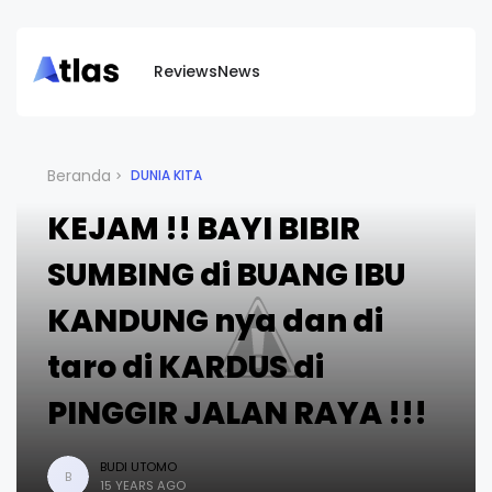
Reviews
News
Beranda
DUNIA KITA
KEJAM !! BAYI BIBIR
SUMBING di BUANG IBU
KANDUNG nya dan di
taro di KARDUS di
PINGGIR JALAN RAYA !!!
BUDI UTOMO
B
15 YEARS AGO