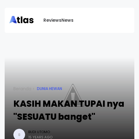
Reviews
News
Beranda
DUNIA HEWAN
KASIH MAKAN TUPAI nya
"SESUATU banget"
BUDI UTOMO
B
15 YEARS AGO