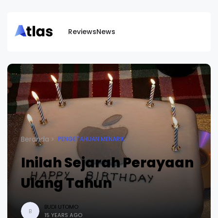
Reviews
News
Beranda
PENGETAHUAN MENARIK
Inilah Sejarah Perayaan
Ulang Tahun
BUDI UTOMO
B
15 YEARS AGO