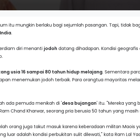
agium itu mungkin berlaku bagi sejumlah pasangan. Tapi, tidak ba
 India
.
berdiam diri menanti
jodoh
datang dihadapan. Kondisi geografi
p.
ntang usia 16 sampai 80 tahun hidup melajang
. Sementara para
arapan menemukan jodoh terbaik. Para orangtua mayoritas mel
nah ada pemuda menikah di '
desa bujangan
' itu. "Mereka yang
Ram Chand Kharwar, seorang pria berusia 50 tahun yang masih m
jumlah orang juga takut masuk karena keberadaan militan Maois y
ng luar adalah kondisi perbukitan sulit dilewati," kata Ram Lal Y