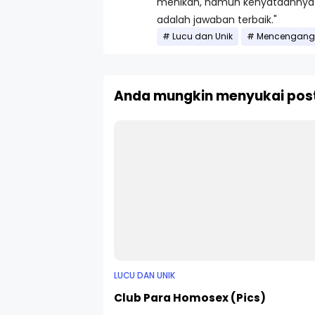
menikah, namun kenyataannya d
adalah jawaban terbaik."
Lucu dan Unik
Mencengang
Anda mungkin menyukai post
LUCU DAN UNIK
Club Para Homosex (Pics)