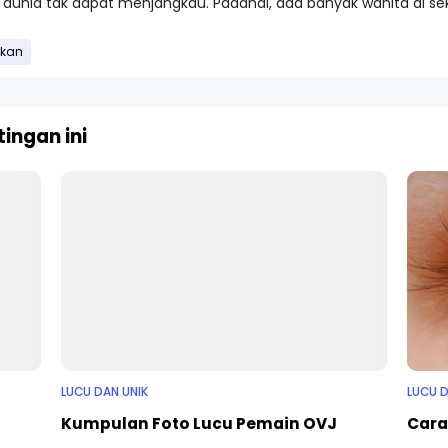
unia tak dapat menjangkau. Padahal, ada banyak wanita di sek
kan
ingan ini
LUCU DAN UNIK
LUCU D
Kumpulan Foto Lucu Pemain OVJ
Cara