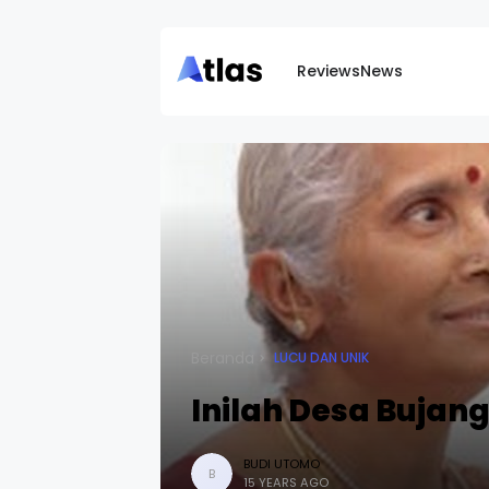
Reviews
News
Beranda
LUCU DAN UNIK
Inilah Desa Bujan
BUDI UTOMO
B
15 YEARS AGO