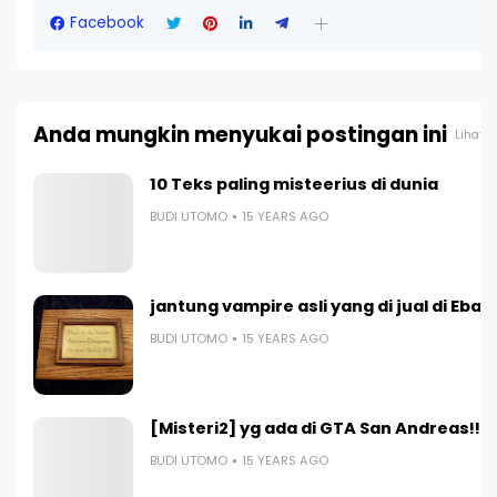
Facebook
Anda mungkin menyukai postingan ini
Lihat 
10 Teks paling misteerius di dunia
BUDI UTOMO
15 YEARS AGO
jantung vampire asli yang di jual di Ebay
BUDI UTOMO
15 YEARS AGO
[Misteri2] yg ada di GTA San Andreas!!
BUDI UTOMO
15 YEARS AGO