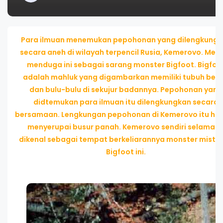
Para ilmuan menemukan pepohonan yang dilengkungk
secara aneh di wilayah terpencil Rusia, Kemerovo. Mer
menduga ini sebagai sarang monster Bigfoot. Bigfoo
adalah mahluk yang digambarkan memiliki tubuh besa
dan bulu-bulu di sekujur badannya. Pepohonan yang
didtemukan para ilmuan itu dilengkungkan secara
bersamaan. Lengkungan pepohonan di Kemerovo itu ha
menyerupai busur panah. Kemerovo sendiri selama in
dikenal sebagai tempat berkeliarannya monster mister
Bigfoot ini.