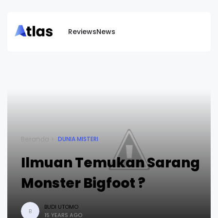
Reviews
News
Beranda
DUNIA MISTERI
Ilmuan Temukan Sarang
Monster Bigfoot ?
BUDI UTOMO
B
15 YEARS AGO