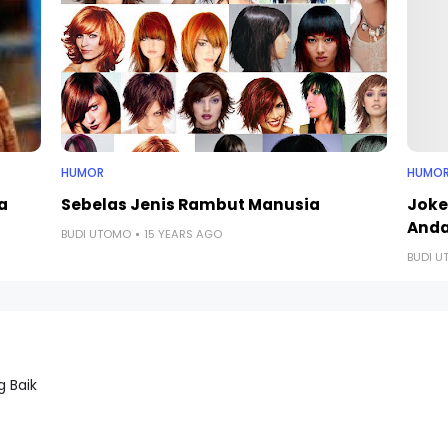
HUMOR
HUMO
a
Sebelas Jenis Rambut Manusia
Joke
And
BUDI UTOMO
15 YEARS AGO
BUDI 
 Baik