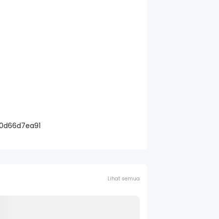
c0d66d7ea91
Lihat semua