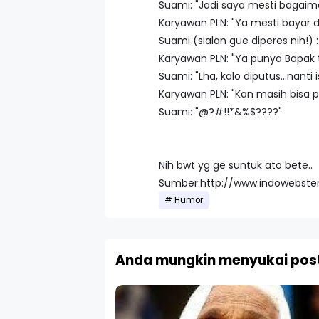
Suami: "Jadi saya mesti bagaima
Karyawan PLN: "Ya mesti bayar d
Suami (sialan gue diperes nih!)
Karyawan PLN: "Ya punya Bapak t
Suami: "Lha, kalo diputus...nanti 
Karyawan PLN: "Kan masih bisa pak
Suami: "@?#!!*&%$????"
Nih bwt yg ge suntuk ato bete..
Sumber:http://www.indowebst
Humor
Anda mungkin menyukai post