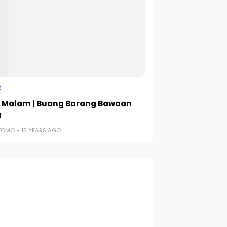
R
 Malam | Buang Barang Bawaan
a
UTOMO
15 YEARS AGO