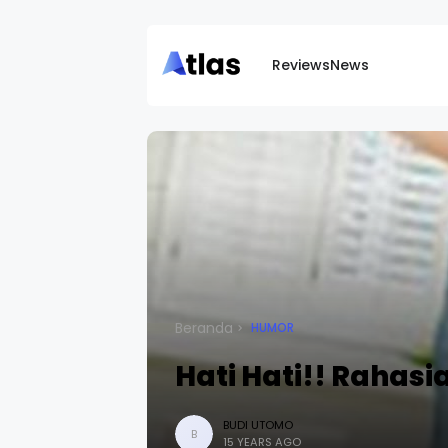
Reviews
News
Beranda
HUMOR
Hati Hati!! Rahasi
BUDI UTOMO
B
15 YEARS AGO