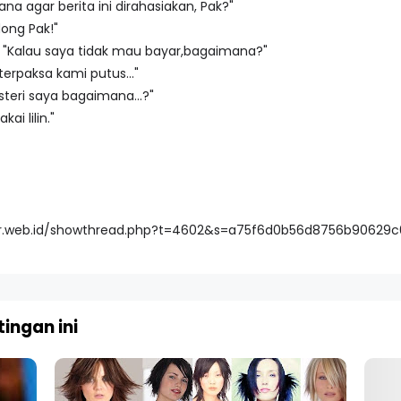
na agar berita ini dirahasiakan, Pak?"
ong Pak!"
 : "Kalau saya tidak mau bayar,bagaimana?"
erpaksa kami putus..."
isteri saya bagaimana...?"
ai lilin."
er.web.id/showthread.php?t=4602&s=a75f6d0b56d8756b90629
ingan ini