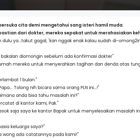
rsuka cita demi mengetahui sang isteri hamil muda.
stian dari dokter, mereka sepakat untuk merahasiakan keh
n dulu ya...takut gagal, 'kan nggak enak kalau sudah di-omong2i
k bakalan diomongin sebelum ada konfirmasi dokter"
rumah mereka untuk menyerahkan tagihan dan denda atas tungga
rlambat 1 bulan."
Papa... Tolong nih bicara sama orang PLN ini...!"
aimana anda bisa tahu masalah ini?"
catat di kantor kami, Pak."
esok saja saya ke kantor Bapak untuk menyelesaikan masalah ini
asia keluarga saya?"
ha wong ada catatannya pada kami!"