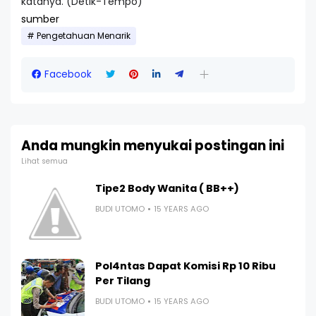
katanya. (Detik-Tempo)
sumber
Pengetahuan Menarik
Facebook
Anda mungkin menyukai postingan ini
Lihat semua
Tipe2 Body Wanita ( BB++)
BUDI UTOMO
15 YEARS AGO
Pol4ntas Dapat Komisi Rp 10 Ribu
Per Tilang
BUDI UTOMO
15 YEARS AGO