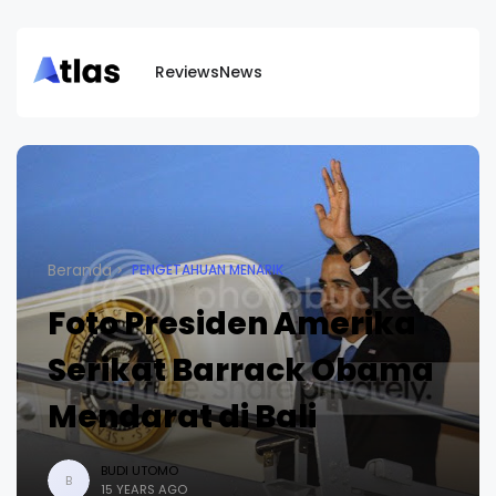
Reviews
News
Beranda
PENGETAHUAN MENARIK
Foto Presiden Amerika
Serikat Barrack Obama
Mendarat di Bali
BUDI UTOMO
B
15 YEARS AGO