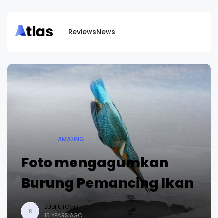
Reviews
News
Beranda
AMAZING
Foto mengagumkan
Burung Pemancing Ikan
BUDI UTOMO
B
15 YEARS AGO