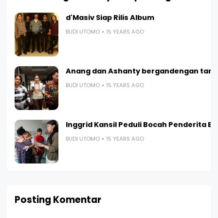
d'Masiv Siap Rilis Album
BUDI UTOMO
15 YEARS AGO
Anang dan Ashanty bergandengan tang
BUDI UTOMO
15 YEARS AGO
Inggrid Kansil Peduli Bocah Penderita B
BUDI UTOMO
15 YEARS AGO
Posting Komentar