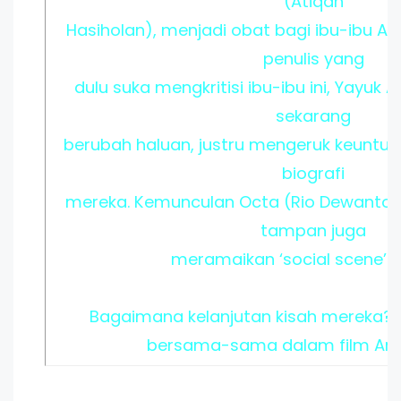
(Atiqah
Hasiholan), menjadi obat bagi ibu-ibu Ar
penulis yang
dulu suka mengkritisi ibu-ibu ini, Yayuk
sekarang
berubah haluan, justru mengeruk keuntu
biografi
mereka. Kemunculan Octa (Rio Dewanto)
tampan juga
meramaikan ‘social scene’ J
Bagaimana kelanjutan kisah mereka? M
bersama-sama dalam film Aris