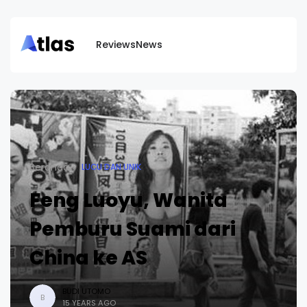
Reviews
News
Beranda
LUCU DAN UNIK
Feng Luoyu, Wanita
Pemburu Suami dari
China ke AS
BUDI UTOMO
B
15 YEARS AGO