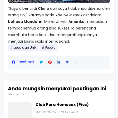
“Saya dibenci di
China
dan saya tidak mau dibenci oleh
orang sini," katanya pada
The New York Post
dalam
bahasa Mandarin
. Menurutnya,
Amerika
merupakan
tempat semua orang bisa sukses. Ia berencana
membuka bisnis kecil dan mengembangkannya
menjadi bisnis skala internasional.
Lucu dan Unik
People
Facebook
Anda mungkin menyukai postingan ini
Lihat semua
Club Para Homosex (Pics)
BUDI UTOMO
15 YEARS AGO