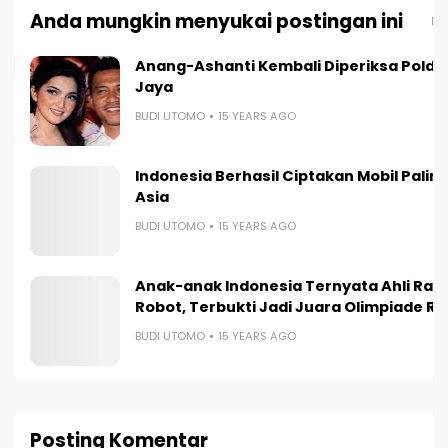
Anda mungkin menyukai postingan ini
Li
Anang-Ashanti Kembali Diperiksa Polda
Jaya
BUDI UTOMO
15 YEARS AGO
Indonesia Berhasil Ciptakan Mobil Paling I
Asia
BUDI UTOMO
15 YEARS AGO
Anak-anak Indonesia Ternyata Ahli Ra
Robot, Terbukti Jadi Juara Olimpiade R
BUDI UTOMO
15 YEARS AGO
Posting Komentar