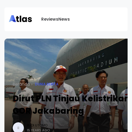
Reviews
News
Beranda
DUNIA BERITA
Dirut PLN Tinjau Kelistrikan
GOR Jakabaring
BUDI UTOMO
B
15 YEARS AGO