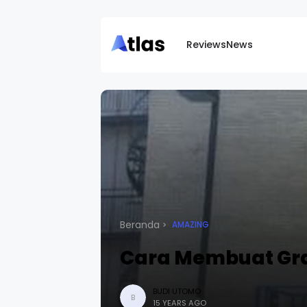
Reviews
News
Beranda
AMAZING
Cara Membuat Graf
BUDI UTOMO
B
15 YEARS AGO