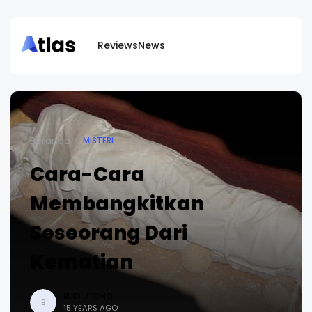
Reviews
News
Beranda
MISTERI
Cara-Cara
Membangkitkan
Seseorang Dari
Kematian
BUDI UTOMO
B
15 YEARS AGO