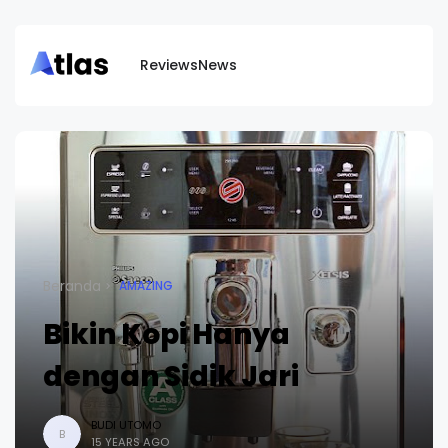
Reviews
News
Beranda
AMAZING
Bikin Kopi Hanya
dengan Sidik Jari
BUDI UTOMO
B
15 YEARS AGO