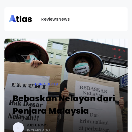
Reviews
News
Beranda
DUNIA BERITA
Bebaskan Nelayan dari
Penjara Malaysia
BUDI UTOMO
B
15 YEARS AGO