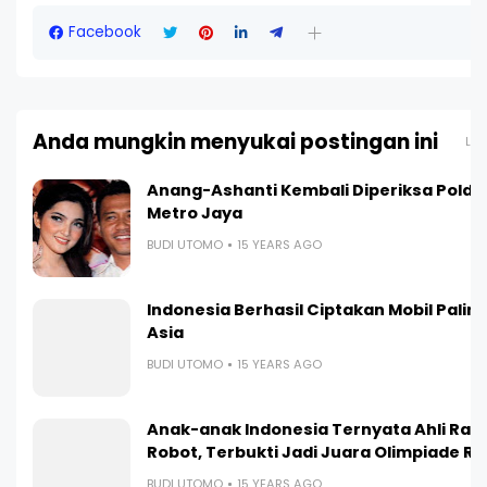
Facebook
Anda mungkin menyukai postingan ini
Lih
Anang-Ashanti Kembali Diperiksa Polda
Metro Jaya
BUDI UTOMO
15 YEARS AGO
Indonesia Berhasil Ciptakan Mobil Paling I
Asia
BUDI UTOMO
15 YEARS AGO
Anak-anak Indonesia Ternyata Ahli Ra
Robot, Terbukti Jadi Juara Olimpiade R
BUDI UTOMO
15 YEARS AGO