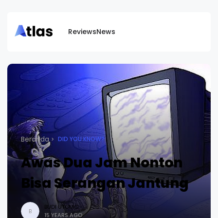
Reviews
News
Beranda
DID YOU KNOW?
Awas Dua Jam Nonton
Bisa Serangan Jantung
BUDI UTOMO
B
15 YEARS AGO