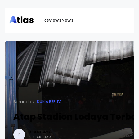
Reviews
News
Beranda
DUNIA BERITA
Atap Stadion Lodaya Terbal
BUDI UTOMO
B
15 YEARS AGO