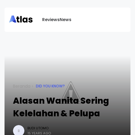
Reviews
News
Beranda
DID YOU KNOW?
Alasan Wanita Sering
Kelelahan & Pelupa
BUDI UTOMO
B
15 YEARS AGO