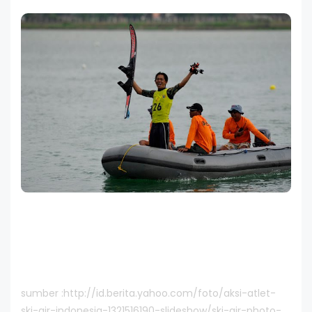
sumber :http://id.berita.yahoo.com/foto/aksi-atlet-
ski-air-indonesia-1321516190-slideshow/ski-air-photo-