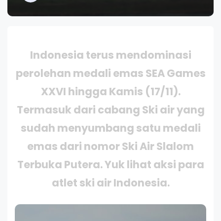
Indonesia terus mendominasi
perolehan medali emas SEA Games
XXVI hingga Kamis (17/11).
Termasuk dari cabang Ski air yang
sudah menyumbang satu medali
emas dari nomor Ski Air Slalom
Terbuka Putera. Yuk lihat aksi para
atlet ski air Indonesia.