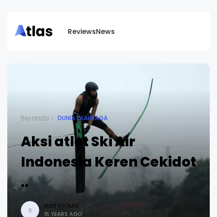
Reviews
News
Beranda
DUNIA OLAHRAGA
Aksi atlet Ski Air
Indonesia Keren Cekidot
..
BUDI UTOMO
B
15 YEARS AGO