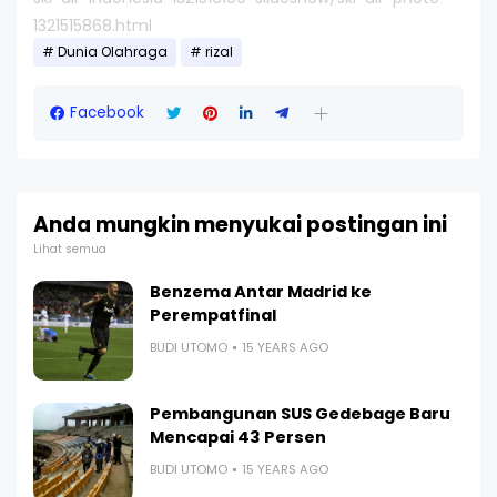
1321515868.html
Dunia Olahraga
rizal
Facebook
Anda mungkin menyukai postingan ini
Lihat semua
Benzema Antar Madrid ke
Perempatfinal
BUDI UTOMO
15 YEARS AGO
Pembangunan SUS Gedebage Baru
Mencapai 43 Persen
BUDI UTOMO
15 YEARS AGO