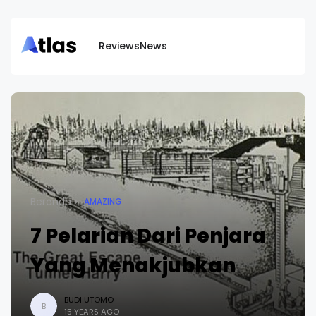
Reviews
News
Beranda
AMAZING
7 Pelarian Dari Penjara
Yang Menakjubkan
BUDI UTOMO
B
15 YEARS AGO