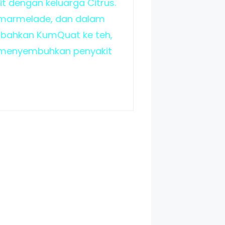
it dengan keluarga Citrus.
, marmelade, dan dalam
bahkan KumQuat ke teh,
 menyembuhkan penyakit