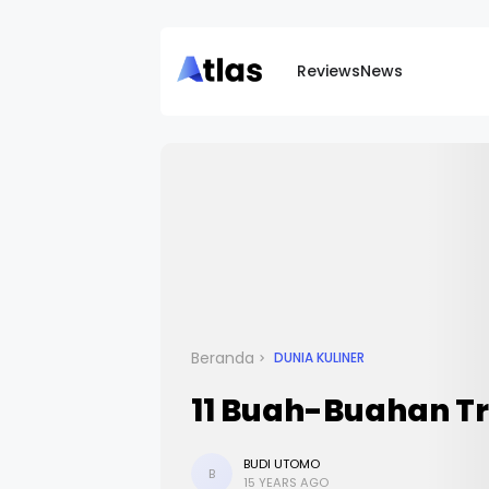
Reviews
News
Beranda
DUNIA KULINER
11 Buah-Buahan Tr
BUDI UTOMO
B
15 YEARS AGO