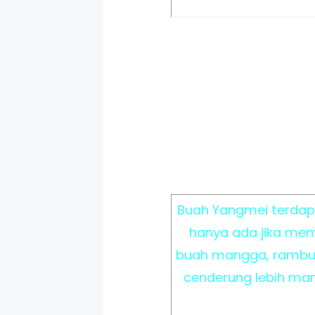
Buah Yangmei terdapa
hanya ada jika mem
buah mangga, rambuta
cenderung lebih man