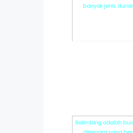
banyak jenis duria
Belimbing adalah bu
dinegara yang beru