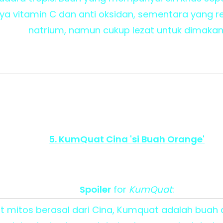
ya vitamin C dan anti oksidan, sementara yang 
natrium, namun cukup lezat untuk dimakan
5. KumQuat Cina 'si Buah Orange'
Spoiler
for
KumQuat
:
 mitos berasal dari Cina, Kumquat adalah buah di