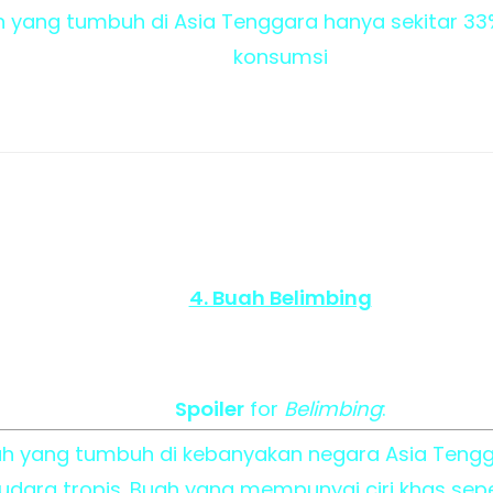
n yang tumbuh di Asia Tenggara hanya sekitar 33% 
konsumsi
4. Buah Belimbing
Spoiler
for
Belimbing
:
ah yang tumbuh di kebanyakan negara Asia Tengg
dara tropis. Buah yang mempunyai ciri khas seper