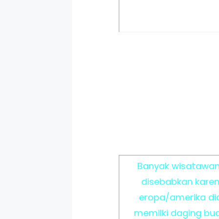
Banyak wisatawan 
disebabkan kare
eropa/amerika di
memilki daging buah