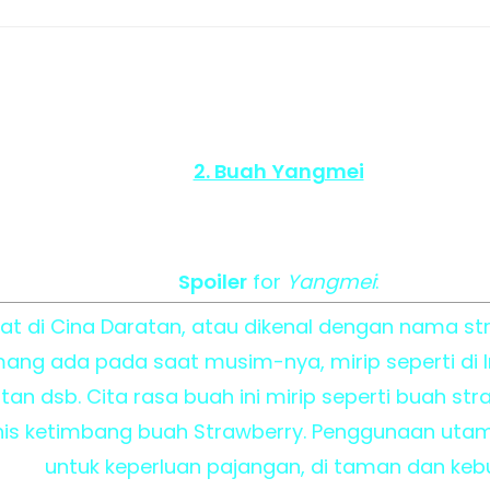
2. Buah Yangmei
Spoiler
for
Yangmei
:
t di Cina Daratan, atau dikenal dengan nama str
ang ada pada saat musim-nya, mirip seperti di 
n dsb. Cita rasa buah ini mirip seperti buah st
is ketimbang buah Strawberry. Penggunaan utam
untuk keperluan pajangan, di taman dan keb