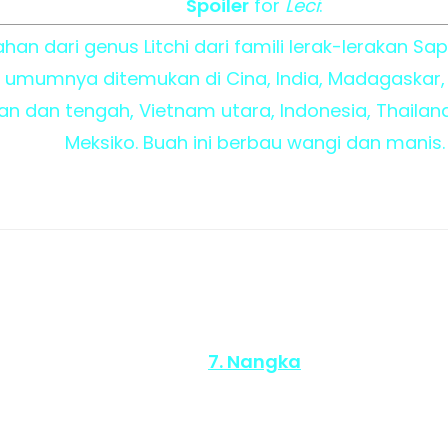
Spoiler
for
Leci
:
an dari genus Litchi dari famili lerak-lerakan Sa
 ini umumnya ditemukan di Cina, India, Madagaskar,
n dan tengah, Vietnam utara, Indonesia, Thailand, 
Meksiko. Buah ini berbau wangi dan manis.
7. Nangka