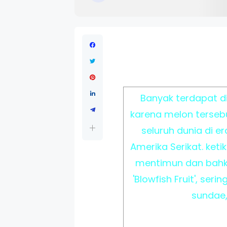
Banyak terdapat di
karena melon tersebu
seluruh dunia di er
Amerika Serikat. keti
mentimun dan bahka
'Blowfish Fruit', s
sundae,