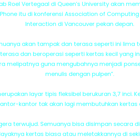
ab Roel Vertegaal di Queen’s University akan m
Phone itu di konferensi Association of Computi
Interaction di Vancouver pekan depan.
muanya akan tampak dan terasa seperti ini lima 
erasa dan beroperasi seperti kertas kecil yang int
ara melipatnya guna mengubahnya menjadi ponsel
menulis dengan pulpen”.
upakan layar tipis fleksibel berukuran 3,7 inci. 
 kantor-kantor tak akan lagi membutuhkan kertas 
egera terwujud. Semuanya bisa disimpan secara 
 layaknya kertas biasa atau meletakkannya di sek