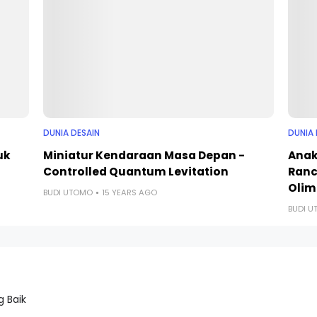
DUNIA DESAIN
DUNIA 
uk
Miniatur Kendaraan Masa Depan -
Anak
Controlled Quantum Levitation
Ranc
Olim
BUDI UTOMO
15 YEARS AGO
BUDI 
 Baik