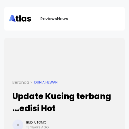
Reviews
News
Beranda
DUNIA HEWAN
Update Kucing terbang
...edisi Hot
BUDI UTOMO
B
15 YEARS AGO