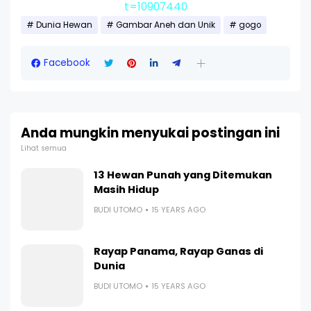
t=10907440
Dunia Hewan
Gambar Aneh dan Unik
gogo
Facebook
Anda mungkin menyukai postingan ini
Lihat semua
13 Hewan Punah yang Ditemukan
Masih Hidup
BUDI UTOMO
15 YEARS AGO
Rayap Panama, Rayap Ganas di
Dunia
BUDI UTOMO
15 YEARS AGO