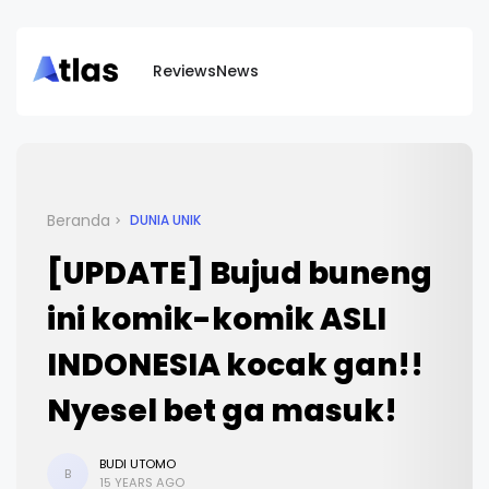
Reviews
News
Beranda
DUNIA UNIK
[UPDATE] Bujud buneng
ini komik-komik ASLI
INDONESIA kocak gan!!
Nyesel bet ga masuk!
BUDI UTOMO
B
15 YEARS AGO