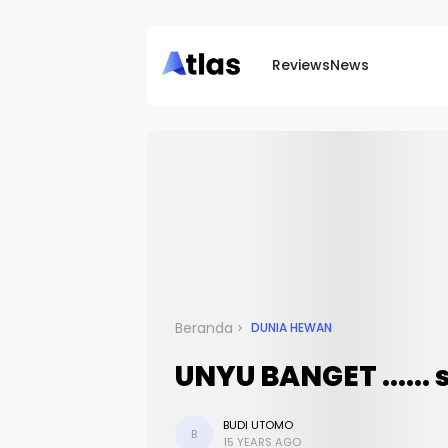
Reviews
News
Beranda
DUNIA HEWAN
UNYU BANGET ......
BUDI UTOMO
B
15 YEARS AGO