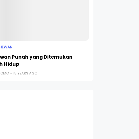
 HEWAN
ewan Punah yang Ditemukan
h Hidup
UTOMO
15 YEARS AGO