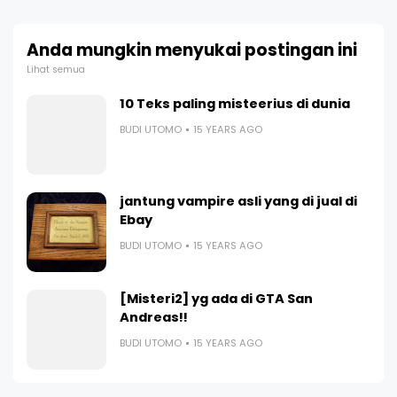
Anda mungkin menyukai postingan ini
Lihat semua
10 Teks paling misteerius di dunia
BUDI UTOMO
15 YEARS AGO
jantung vampire asli yang di jual di
Ebay
BUDI UTOMO
15 YEARS AGO
[Misteri2] yg ada di GTA San
Andreas!!
BUDI UTOMO
15 YEARS AGO