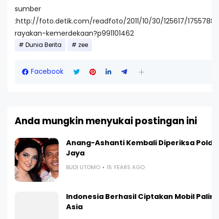
sumber
:http://foto.detik.com/readfoto/2011/10/30/125617/1755788/1
rayakan-kemerdekaan?p991101462
Dunia Berita
zee
Facebook
Anda mungkin menyukai postingan ini
Anang-Ashanti Kembali Diperiksa Polda
Jaya
BUDI UTOMO
15 YEARS AGO
Indonesia Berhasil Ciptakan Mobil Paling I
Asia