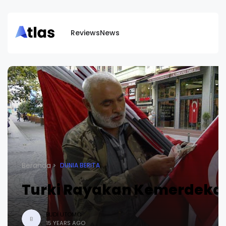
Reviews
News
Beranda
DUNIA BERITA
Turki Rayakan Kemerdeka
BUDI UTOMO
B
15 YEARS AGO