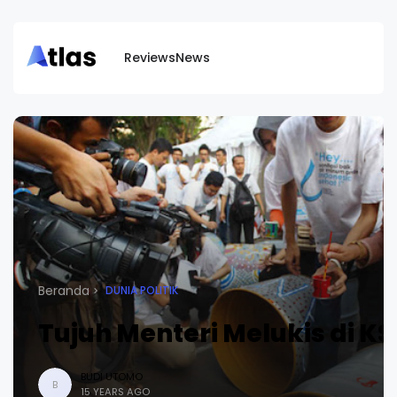
Reviews
News
Beranda
DUNIA POLITIK
Tujuh Menteri Melukis di K
BUDI UTOMO
B
15 YEARS AGO