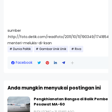
sumber
:http://foto.detik.com/readfoto/2011/10/11/190349/1741854/
menteri-melukis-di-ksan
Dunia Politik
Gambar Unik Unik
Riva
Facebook
Anda mungkin menyukai postingan ini
Pengkhianatan Bangsa di Balik Pembeli
Pesawat MA-60
BUDI UTOMO
15 YEARS AGO