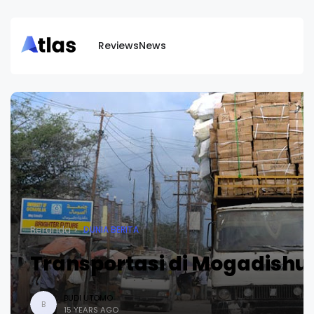
Reviews
News
Beranda
DUNIA BERITA
Transportasi di Mogadishu
BUDI UTOMO
B
15 YEARS AGO