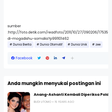
sumber
:http://foto.detik.com/readfoto/2011/10/27/090206/1753591/
di-mogadishu-somalia?p991101462
Dunia Berita
Dunia Otomotif
Dunia Unik
zee
Facebook
Anda mungkin menyukai postingan ini
Anang-Ashanti Kembali Diperiksa Polda
BUDI UTOMO
15 YEARS AGO