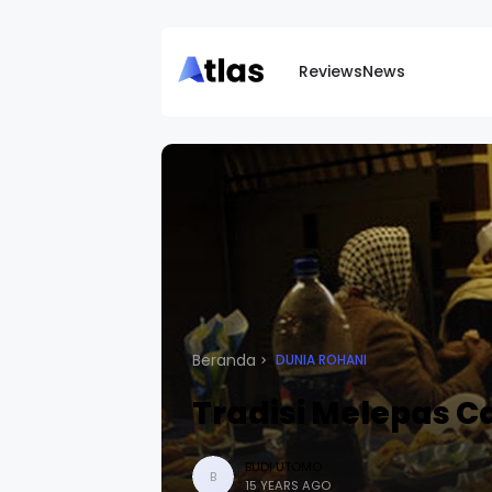
Reviews
News
Beranda
DUNIA ROHANI
Tradisi Melepas Ca
BUDI UTOMO
B
15 YEARS AGO