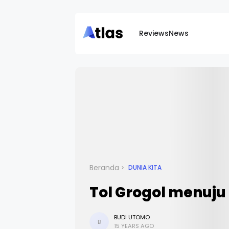
Reviews
News
Beranda
DUNIA KITA
Tol Grogol menuju 
BUDI UTOMO
B
15 YEARS AGO