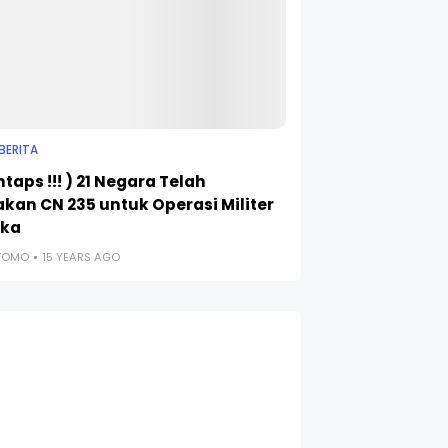
BERITA
taps !!! ) 21 Negara Telah
kan CN 235 untuk Operasi Militer
eka
UTOMO
15 YEARS AGO