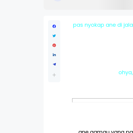
pas nyokap ane di jal
ohya,
ane gamau yang pan