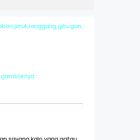
bon jeruk,renggang gitu gan,
ih gambarnya
an sayang kalo yang gatau