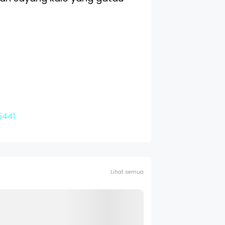
5441
Lihat semua