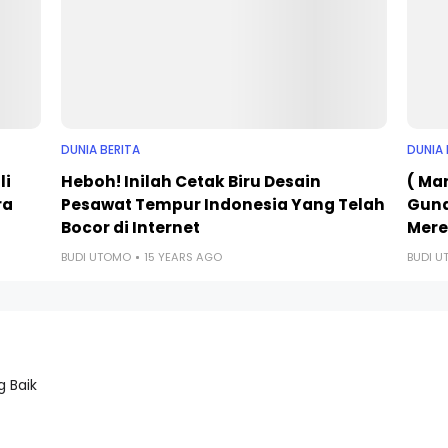
DUNIA BERITA
DUNIA 
li
Heboh! Inilah Cetak Biru Desain
( Man
ra
Pesawat Tempur Indonesia Yang Telah
Guna
Bocor di Internet
Mer
BUDI UTOMO
15 YEARS AGO
BUDI 
 Baik