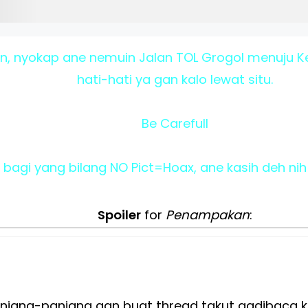
an, nyokap ane nemuin Jalan TOL Grogol menuju Ke
hati-hati ya gan kalo lewat situ.
Be Carefull
 bagi yang bilang NO Pict=Hoax, ane kasih deh n
Spoiler
for
Penampakan
:
jang-panjang gan buat thread takut gadibaca k