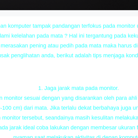
epan komputer tampak pandangan terfokus pada monitor 
ami kelelahan pada mata ? Hal ini tergantung pada keku
a merasakan pening atau pedih pada mata maka harus di
sak penglihatan anda, berikut adalah tips menjaga kondi
1. Jaga jarak mata pada monitor.
n monitor sesuai dengan yang disarankan oleh para ahli
0-100 cm) dari mata. Jika terlalu dekat berbahaya juga u
 monitor tersebut, seandainya masih kesulitan melakuka
da jarak ideal coba lakukan dengan membesar ukuran 
nyaman saat melakukan aktivitas di depan komput