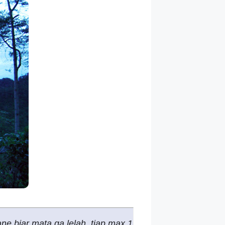
ne biar mata ga lelah, tiap max 1