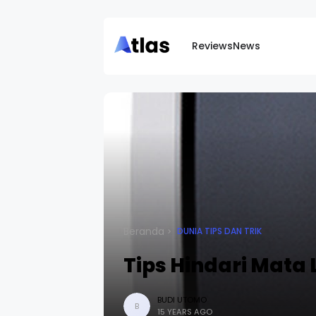
Reviews
News
Beranda
DUNIA TIPS DAN TRIK
Tips Hindari Mata 
BUDI UTOMO
B
15 YEARS AGO