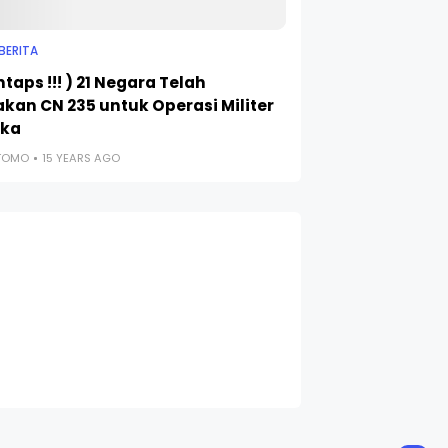
BERITA
taps !!! ) 21 Negara Telah
kan CN 235 untuk Operasi Militer
eka
UTOMO
15 YEARS AGO