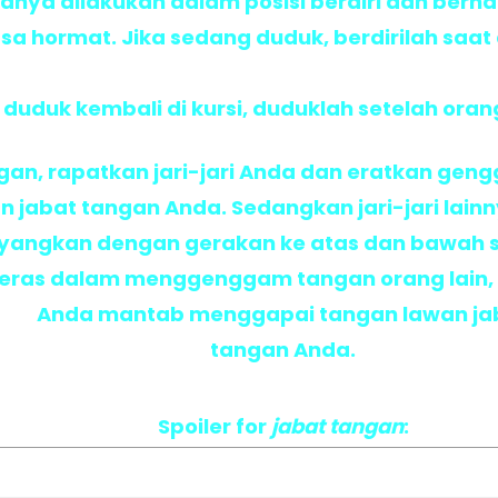
sanya dilakukan dalam posisi berdiri dan berha
a hormat. Jika sedang duduk, berdirilah saat
 duduk kembali di kursi, duduklah setelah oran
gan, rapatkan jari-jari Anda dan eratkan gen
 jabat tangan Anda. Sedangkan jari-jari lainn
oyangkan dengan gerakan ke atas dan bawah 
 keras dalam menggenggam tangan orang lain, 
Anda mantab menggapai tangan lawan ja
tangan Anda.
Spoiler for
jabat tangan
: