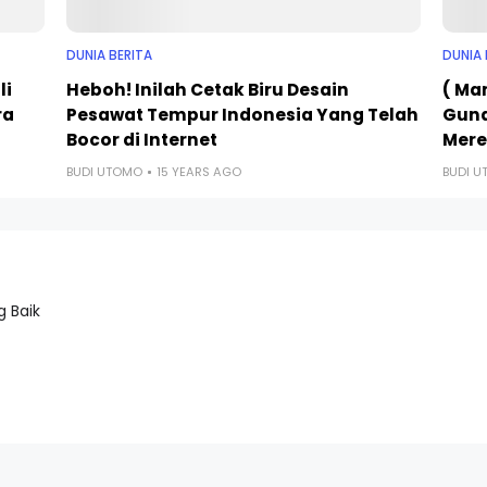
DUNIA BERITA
DUNIA 
li
Heboh! Inilah Cetak Biru Desain
( Man
ra
Pesawat Tempur Indonesia Yang Telah
Guna
Bocor di Internet
Mer
BUDI UTOMO
15 YEARS AGO
BUDI 
 Baik