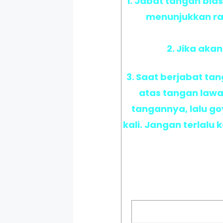
1. Jabat tangan bia
menunjukkan ras
2.
Jika akan
3.
Saat berjabat tan
atas tangan lawan
tangannya, lalu g
kali. Jangan terlalu