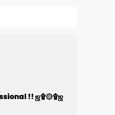
ssional !! ஜ۩۞۩ஜ