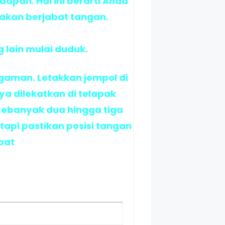
dapan. Hal ini berarti Anda
 akan berjabat tangan.
g lain mulai duduk.
ggaman. Letakkan jempol di
ya dilekatkan di telapak
sebanyak dua hingga tiga
tapi pastikan posisi tangan
bat