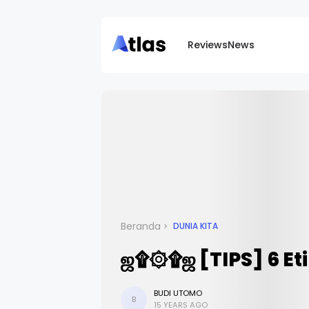
Reviews
News
Beranda
DUNIA KITA
ஜ۩۞۩ஜ [TIPS] 6 Et
BUDI UTOMO
B
15 YEARS AGO