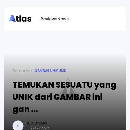
Reviews
News
Beranda
GAMBAR UNIK UNIK
TEMUKAN SESUATU yang
UNIK dari GAMBAR ini
gan ...
BUDI UTOMO
B
15 YEARS AGO