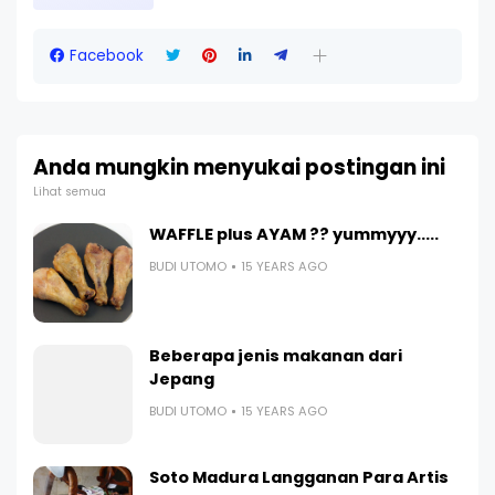
Facebook
Anda mungkin menyukai postingan ini
Lihat semua
WAFFLE plus AYAM ?? yummyyy.....
BUDI UTOMO
15 YEARS AGO
Beberapa jenis makanan dari
Jepang
BUDI UTOMO
15 YEARS AGO
Soto Madura Langganan Para Artis