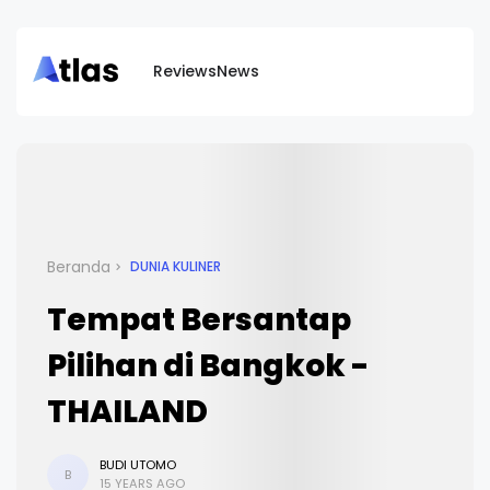
Reviews
News
Beranda
DUNIA KULINER
Tempat Bersantap
Pilihan di Bangkok -
THAILAND
BUDI UTOMO
B
15 YEARS AGO