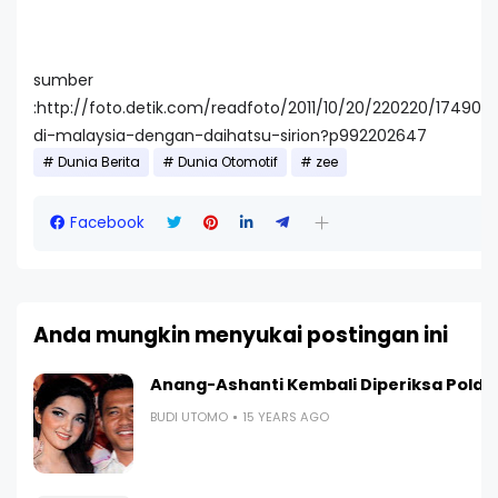
sumber
:http://foto.detik.com/readfoto/2011/10/20/220220/17490
di-malaysia-dengan-daihatsu-sirion?p992202647
Dunia Berita
Dunia Otomotif
zee
Facebook
Anda mungkin menyukai postingan ini
Anang-Ashanti Kembali Diperiksa Polda
BUDI UTOMO
15 YEARS AGO