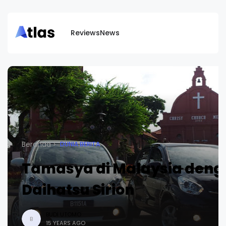
Reviews
News
Beranda
DUNIA BERITA
Tamasya di Malaysia den
Daihatsu Sirion
BUDI UTOMO
B
15 YEARS AGO