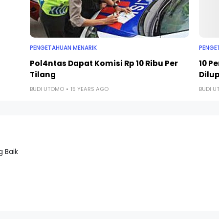
PENGETAHUAN MENARIK
PENGE
Pol4ntas Dapat Komisi Rp 10 Ribu Per
10 P
Tilang
Dilu
BUDI UTOMO
15 YEARS AGO
BUDI 
 Baik