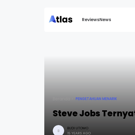
Reviews
News
Beranda
PENGETAHUAN MENARIK
Steve Jobs Terny
BUDI UTOMO
B
15 YEARS AGO