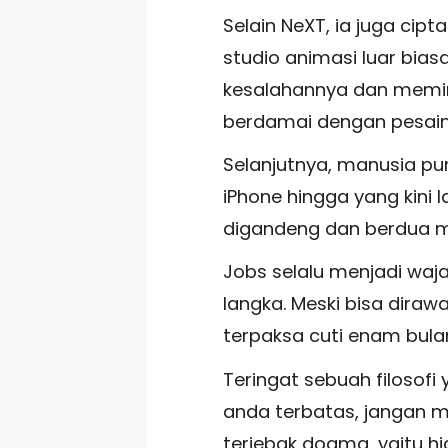
Selain NeXT, ia juga ci
studio animasi luar bia
kesalahannya dan memint
berdamai dengan pesaing
Selanjutnya, manusia pu
iPhone hingga yang kini 
digandeng dan berdua m
Jobs selalu menjadi waj
langka. Meski bisa dira
terpaksa cuti enam bulan
Teringat sebuah filosofi
anda terbatas, jangan 
terjebak dogma, yaitu hi