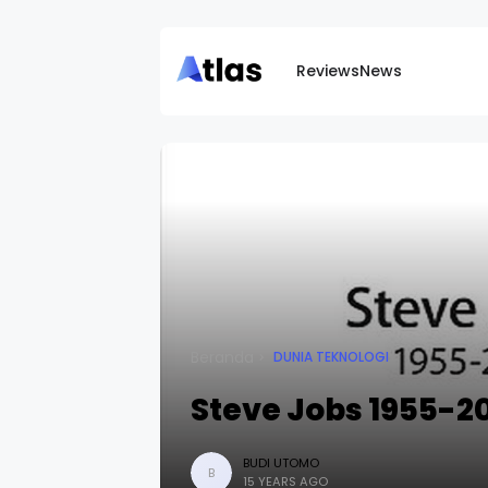
Reviews
News
Beranda
DUNIA TEKNOLOGI
Steve Jobs 1955-20
BUDI UTOMO
B
15 YEARS AGO