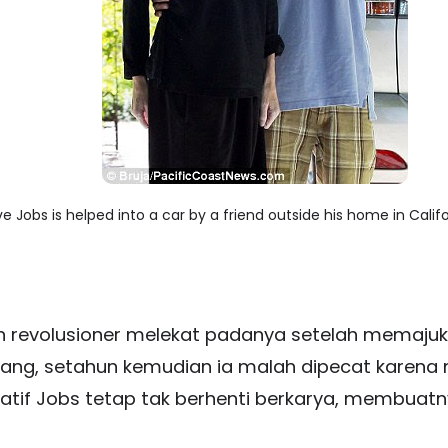
eve Jobs is helped into a car by a friend outside his home in Cali
an revolusioner melekat padanya setelah memajuk
ng, setahun kemudian ia malah dipecat karena 
atif Jobs tetap tak berhenti berkarya, membuat