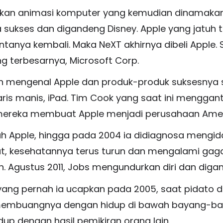
ptakan animasi komputer yang kemudian dinamakan
sa sukses dan digandeng Disney. Apple yang jatuh
anya kembali. Maka NeXT akhirnya dibeli Apple. 
 terbesarnya, Microsoft Corp.
n mengenal Apple dan produk-produk suksesnya sep
laris manis, iPad. Tim Cook yang saat ini mengga
ereka membuat Apple menjadi perusahaan Amerika
ah Apple, hingga pada 2004 ia didiagnosa mengi
wat, kesehatannya terus turun dan mengalami ga
. Agustus 2011, Jobs mengundurkan diri dan digan
 yang pernah ia ucapkan pada 2005, saat pidato di
membuangnya dengan hidup di bawah bayang-bay
dup dengan hasil pemikiran orang lain.