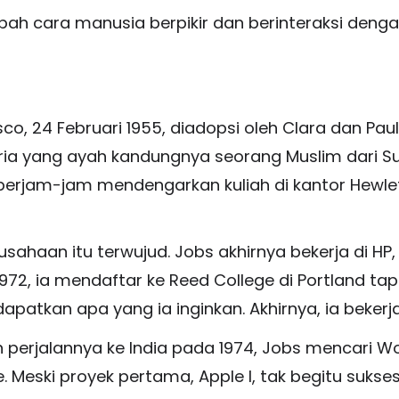
ah cara manusia berpikir dan berinteraksi denga
ncisco, 24 Februari 1955, diadopsi oleh Clara dan Pa
 pria yang ayah kandungnya seorang Muslim dari
 berjam-jam mendengarkan kuliah di kantor Hewlet
usahaan itu terwujud. Jobs akhirnya bekerja di HP
972, ia mendaftar ke Reed College di Portland ta
atkan apa yang ia inginkan. Akhirnya, ia bekerj
 perjalannya ke India pada 1974, Jobs mencari W
 Meski proyek pertama, Apple I, tak begitu suks