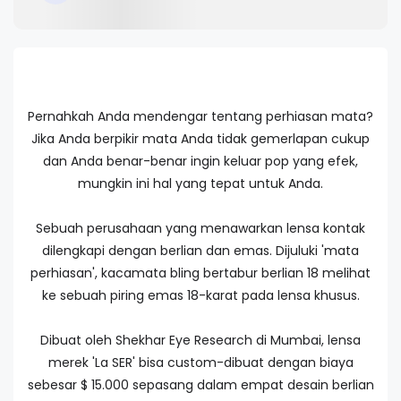
Pernahkah Anda mendengar tentang
perhiasan
mata?
Jika Anda berpikir
mata
Anda tidak
gemerlapan
cukup
dan Anda
benar-benar ingin
keluar
pop yang
efek
,
mungkin ini
hal yang
tepat untuk Anda
.
Sebuah perusahaan
yang menawarkan
lensa kontak
dilengkapi dengan
berlian
dan emas
.
Dijuluki
'mata
perhiasan
'
,
kacamata
bling
bertabur
berlian
18
melihat
ke sebuah
piring emas
18-karat
pada lensa
khusus.
Dibuat oleh
Shekhar
Eye Research
di Mumbai
,
lensa
merek
'
La
SER
'
bisa custom
-
dibuat dengan biaya
sebesar $ 15.000
sepasang
dalam empat
desain
berlian