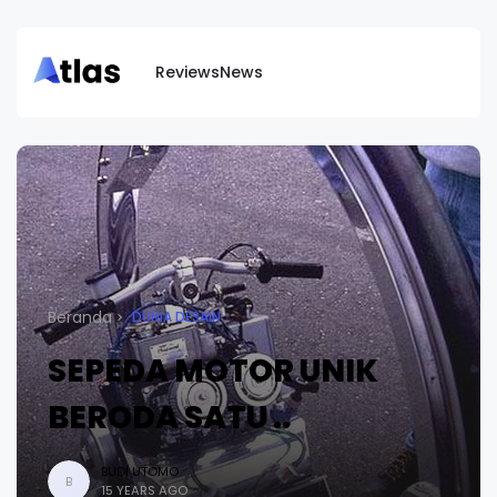
Reviews
News
Beranda
DUNIA DESAIN
SEPEDA MOTOR UNIK
BERODA SATU ..
BUDI UTOMO
B
15 YEARS AGO