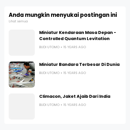
Anda mungkin menyukai postingan ini
Lihat semua
Miniatur Kendaraan Masa Depan -
Controlled Quantum Levitation
BUDI UTOMO
15 YEARS AGO
Miniatur Bandara Terbesar Di Dunia
BUDI UTOMO
15 YEARS AGO
Climacon, Jaket Ajaib Dari India
BUDI UTOMO
15 YEARS AGO