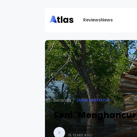
Reviews
News
Beranda
DUNIA ARSITEKTUR
Seni "Menghancu
BUDI UTOMO
B
15 YEARS AGO