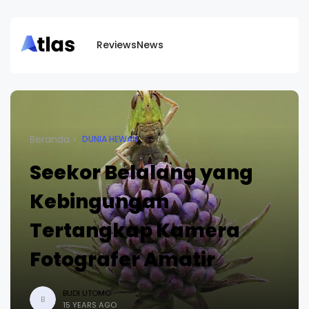
Reviews
News
Beranda
DUNIA HEWAN
Seekor Belalang yang
Kebingungan
Tertangkap Kamera
Fotografer Amatir
BUDI UTOMO
B
15 YEARS AGO