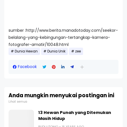
sumber :http://www.berita.manadotoday.com/seekor-
belalang-yang-kebingungan-tertangkap-kamera-
fotografer-amatir/10048.html
Dunia Hewan
Dunia Unik
zee
Facebook
Anda mungkin menyukai postingan ini
Lihat semua
13 Hewan Punah yang Ditemukan
Masih Hidup
BUDI UTOMO
15 YEARS AGO