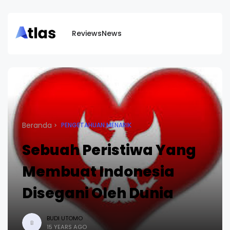
Reviews
News
Beranda
PENGETAHUAN MENARIK
Sebuah Peristiwa Yang
Membuat Indonesia
Disegani Oleh Dunia
BUDI UTOMO
B
15 YEARS AGO