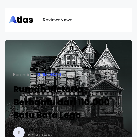
Reviews
News
Beranda
DUNIA DESAIN
Rumah Victoria
Berhantu dari 110.000
Batu Bata Lego
BUDI UTOMO
B
15 YEARS AGO