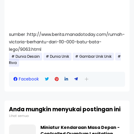
sumber :http://www.berita.manadotoday.com/rumah-
victoria-berhantu-dari-110-000-batu-bata-
lego/9063.html
Dunia Desain
Dunia Unik
Gambar Unik Unik
Riva
Facebook
Anda mungkin menyukai postingan ini
Lihat semua
Miniatur Kendaraan Masa Depan -
Controlled Quantum Levitation