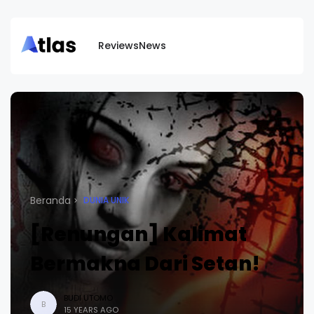
Reviews
News
Beranda
DUNIA UNIK
[Renungan] Kalimat
Bermakna Dari Setan!
BUDI UTOMO
B
15 YEARS AGO