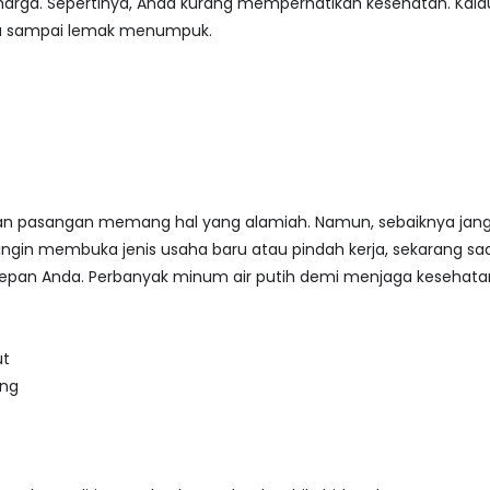
arga. Sepertinya, Anda kurang memperhatikan kesehatan. Kalau
gu sampai lemak menumpuk.
 pasangan memang hal yang alamiah. Namun, sebaiknya jang
ngin membuka jenis usaha baru atau pindah kerja, sekarang saa
pan Anda. Perbanyak minum air putih demi menjaga kesehatan. 
ut
ang