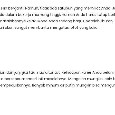
silih berganti. Namun, tidak ada satupun yang memikat Anda. Ja
da dalam bekerja memang tinggi, namun Anda harus tetap ber
masalahannya kelak. Mood Anda sedang bagus. Setelah liburan,
hari akan sangat membantu mengatasi otot yang kaku.
n dan janji jika tak mau dituntut. Kehidupan karier Anda belum
us bersabar mencari inti masalahnya. Mengalah mungkin lebih bai
mempedulikannya. Banyak minum air putih mungkin bisa mengura