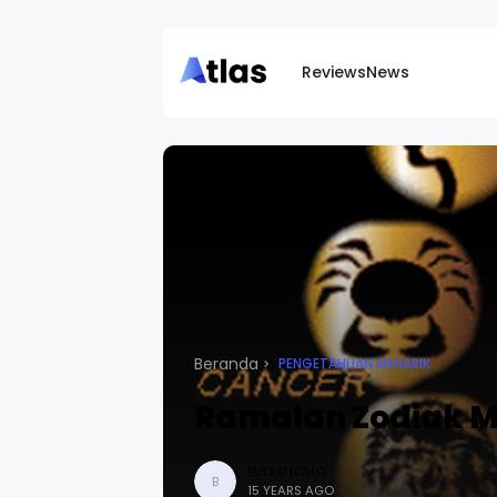
Reviews
News
Beranda
PENGETAHUAN MENARIK
Ramalan Zodiak Min
BUDI UTOMO
B
15 YEARS AGO