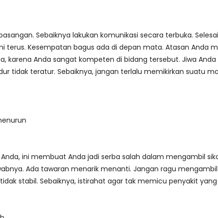
asangan. Sebaiknya lakukan komunikasi secara terbuka. Sele
ni terus. Kesempatan bagus ada di depan mata. Atasan Anda 
ja, karena Anda sangat kompeten di bidang tersebut. Jiwa And
 tidak teratur. Sebaiknya, jangan terlalu memikirkan suatu masa
menurun
 Anda, ini membuat Anda jadi serba salah dalam mengambil sik
abnya. Ada tawaran menarik menanti. Jangan ragu mengambil ke
dak stabil. Sebaiknya, istirahat agar tak memicu penyakit yang l
ah