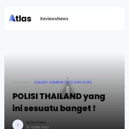
Reviews
News
Beranda
GALLERY GAMBAR LUCU DAN GOKIL
POLISI THAILAND yang
ini sesuatu banget !
BUDI UTOMO
B
15 YEARS AGO