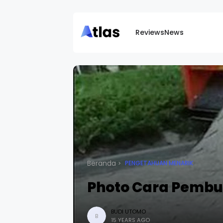
Reviews
News
Beranda
PENGETAHUAN MENARIK
Photo Cara Pembua
BUDI UTOMO
B
15 YEARS AGO