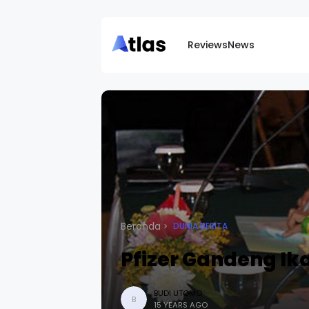
Reviews
News
Beranda
DUNIA BERITA
Pfizer Gandeng Ik
BUDI UTOMO
B
15 YEARS AGO