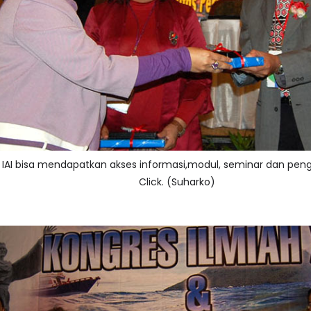
a IAI bisa mendapatkan akses informasi,modul, seminar dan peng
Click. (Suharko)