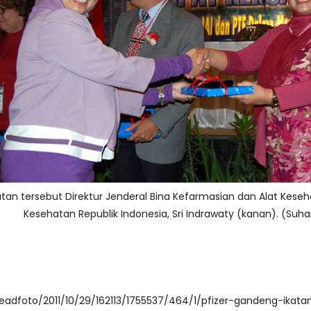
an tersebut Direktur Jenderal Bina Kefarmasian dan Alat Keseh
Kesehatan Republik Indonesia, Sri Indrawaty (kanan). (Suha
/readfoto/2011/10/29/162113/1755537/464/1/pfizer-gandeng-ika