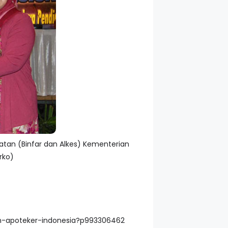
atan (Binfar dan Alkes) Kementerian
rko)
tan-apoteker-indonesia?p993306462