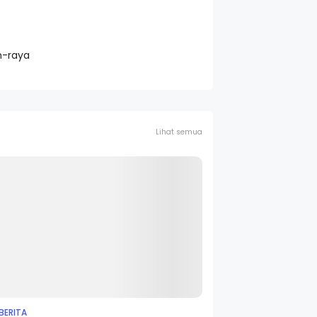
n-raya
Lihat semua
BERITA