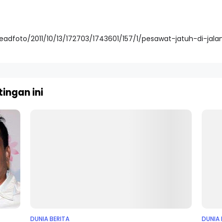
readfoto/2011/10/13/172703/1743601/157/1/pesawat-jatuh-di-jala
ingan ini
DUNIA BERITA
DUNIA 