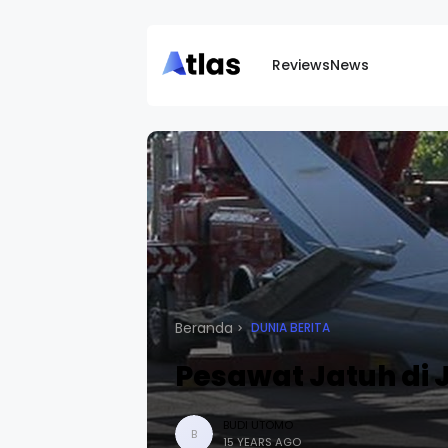
Reviews
News
Beranda
DUNIA BERITA
Pesawat Jatuh di 
BUDI UTOMO
B
15 YEARS AGO